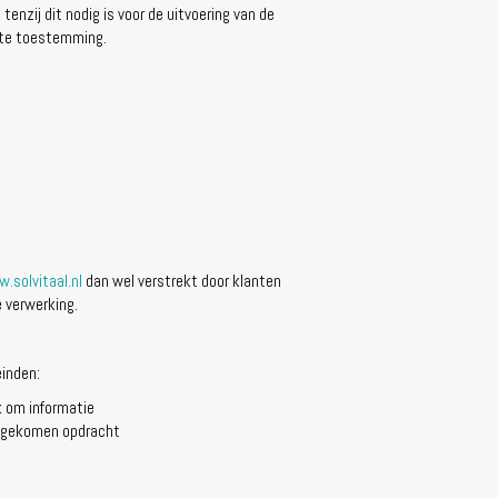
nzij dit nodig is voor de uitvoering van de
chte toestemming.
.solvitaal.nl
dan wel verstrekt door klanten
 verwerking.
einden:
k om informatie
engekomen opdracht