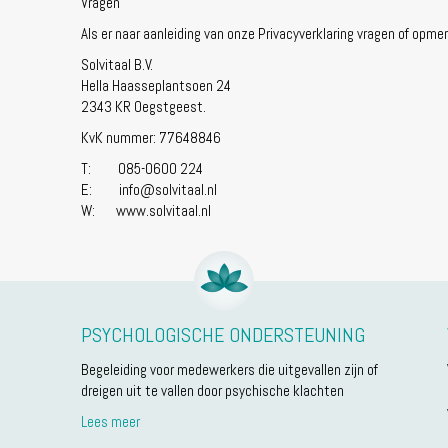
Vragen
Als er naar aanleiding van onze Privacyverklaring vragen of opm
Solvitaal B.V.
Hella Haasseplantsoen 24
2343 KR Oegstgeest.
KvK nummer: 77648846
T: 085-0600 224
E: info@solvitaal.nl
W: www.solvitaal.nl
PSYCHOLOGISCHE ONDERSTEUNING
Begeleiding voor medewerkers die uitgevallen zijn of
dreigen uit te vallen door psychische klachten
Lees meer