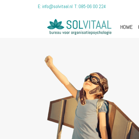
E:
info@solvitaal.nl
T:
085-06 00 224
HOME