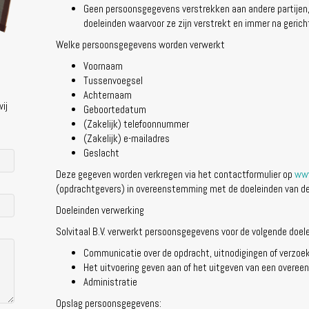
Geen persoonsgegevens verstrekken aan andere partijen, te
doeleinden waarvoor ze zijn verstrekt en immer na geri
Welke persoonsgegevens worden verwerkt
Voornaam
Tussenvoegsel
Achternaam
ij
Geboortedatum
(Zakelijk) telefoonnummer
(Zakelijk) e-mailadres
Geslacht
Deze gegeven worden verkregen via het contactformulier op
www
(opdrachtgevers) in overeenstemming met de doeleinden van de
Doeleinden verwerking
Solvitaal B.V. verwerkt persoonsgegevens voor de volgende doel
Communicatie over de opdracht, uitnodigingen of verzoe
Het uitvoering geven aan of het uitgeven van een overe
Administratie
Opslag persoonsgegevens: