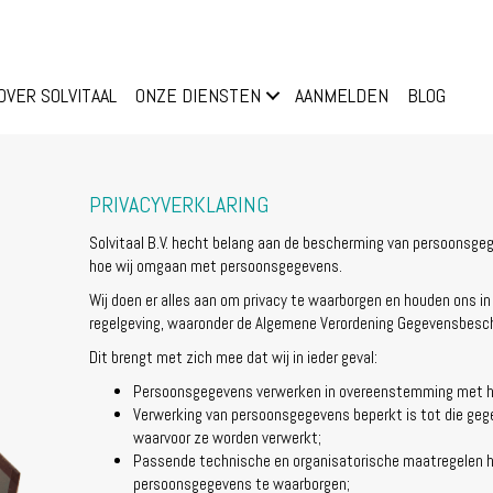
OVER SOLVITAAL
ONZE DIENSTEN
AANMELDEN
BLOG
PRIVACYVERKLARING
Solvitaal B.V. hecht belang aan de bescherming van persoonsgegev
hoe wij omgaan met persoonsgegevens.
Wij doen er alles aan om privacy te waarborgen en houden ons in
regelgeving, waaronder de Algemene Verordening Gegevensbesc
Dit brengt met zich mee dat wij in ieder geval:
Persoonsgegevens verwerken in overeenstemming met het
Verwerking van persoonsgegevens beperkt is tot die gege
waarvoor ze worden verwerkt;
Passende technische en organisatorische maatregelen h
persoonsgegevens te waarborgen;