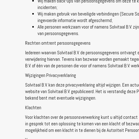
Wij maken back-ups van persoonsgegevens om deze te kun
incidenten;
Wij maken gebruik van beveiligde verbindingen (Secure S
ingevoerde informatie wordt afgeschermd;
Alle personen werkzaam voor of namens Solvitaal B.V. zi
van persoonsgegevens.
Rechten omtrent persoonsgegevens
Iedereen waarvan Solvitaal B.V. de persoonsgegevens ontvangt en
verwijdering hiervan. Tevens kan bezwaar worden gemaakt tege
B.V. of één van de personen die voor of namens Solvitaal B.V. wer
Wijzigingen Privacyverklaring
Solvitaal B.V. kan deze privacyverklaring altijd wijzigen. Een act
website van Solvitaal B.V. gepubliceerd. Het is verstandig deze 
bekend bent met eventuele wijzigingen.
Klachten
Voor klachten over de persoonsverwerking kunt u altijd contact 
in gesprek tot een oplossing te komen van een klacht of bezwaa
mogelijkheid om een klacht in te dienen bij de Autoriteit Perso