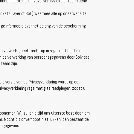
nen herstellen in geval van fysieke of technische
ockets Layer of SSL) waarmee alle op onze website
jn geïnformeerd over het belang van de bescherming
 verwerkt, heeft recht op inzage, rectificatie of
n de verwerking van persoonsgegevens door Solvitaal
kzaam zijn.
uele versie van de Privacyverklaring wordt op de
Privacyverklaring regelmatig te raadplegen, zodat u
opnemen. Wij zullen altijd ons uiterste best doen om
r. Mocht dit onverhoopt niet lukken, dan bestaat de
onsgegevens.