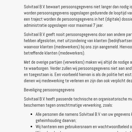
Solvitaal B.V. bewaart persoonsgegevens niet langer dan nodig
worden persoonsgegevens opgeslagen gedurende de looptijd va
een traject worden de persoonsgegevens in het (digitale) dossi
administratie opgeslagen voor maximaal 7 jaar.
Solvitaal B.V. geeft nooit persoonsgegevens door aan andere 
hebben afgesloten, met uitzondering van klanten (bedrijfsartsen
waarvoor klanten (medewerkers) bij ons zijn aangemeld. Hiervoor
betreffende klanten (medewerkers).
Met de overige partijen (verwerkers) maken wij altijd de nodig
te waarborgen. Verder zullen wij persoonsgegevens niet aan ander
en toegestaan is. Een voorbeeld hiervan is als de politie het eist
dienen wij medewerking te verlenen en zijn dan ook verplicht de
Beveiliging persoonsgegevens
Solvitaal B.V. heeft passende technische en organisatorische
beschermen tegen onrechtmatige verwerking, zoals:
Alle personen die namens Solvitaal B.V. van uw gegeven
geheimhouding daarvan;
Wij hanteren een gebruikersnaam en wachtwoordbeleid o