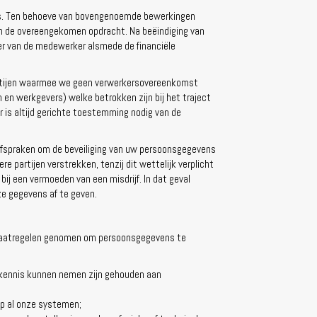
 is. Ten behoeve van bovengenoemde bewerkingen
n de overeengekomen opdracht. Na beëindiging van
er van de medewerker alsmede de financiële
partijen waarmee we geen verwerkersovereenkomst
 en werkgevers) welke betrokken zijn bij het traject
 is altijd gerichte toestemming nodig van de
e afspraken om de beveiliging van uw persoonsgegevens
e partijen verstrekken, tenzij dit wettelijk verplicht
 bij een vermoeden van een misdrijf. In dat geval
ze gegevens af te geven.
 maatregelen genomen om persoonsgegevens te
s kennis kunnen nemen zijn gehouden aan
p al onze systemen;