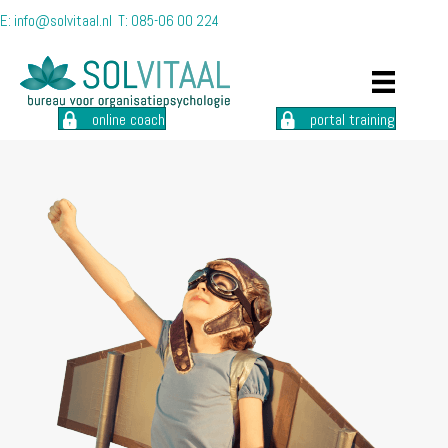
E:
info@solvitaal.nl
T:
085-06 00 224
online coach
portal training